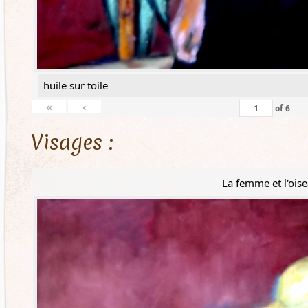
huile sur toile
«
‹
of
6
Visages :
La femme et l'ois