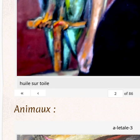
huile sur toile
«
‹
of
86
Animaux :
a-letale-3