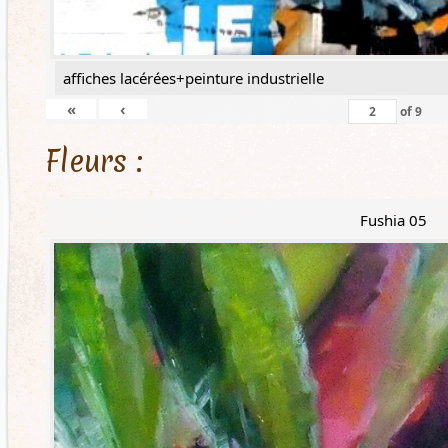
affiches lacérées+peinture industrielle
«
‹
of
9
Fleurs :
Fushia 05