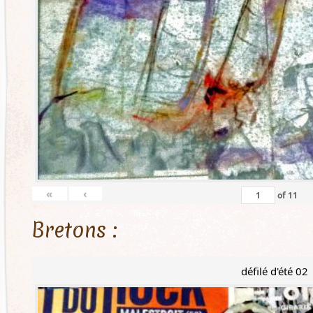
«
‹
of
11
Bretons :
défilé d'été 02