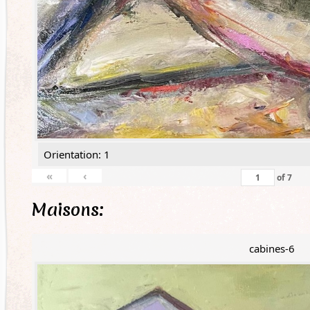
Orientation: 1
«
‹
of
7
Maisons:
cabines-6