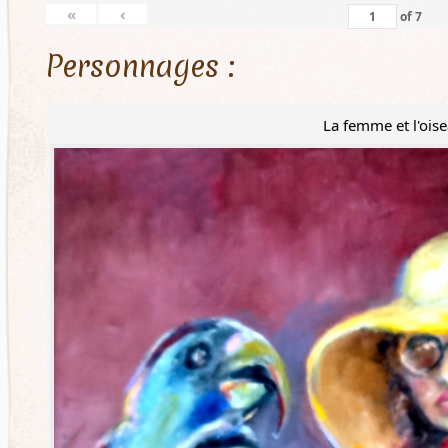
«
‹
of
7
Personnages :
La femme et l'ois