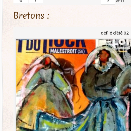
«
‹
of
11
Bretons :
défilé d'été 02