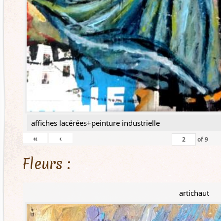
affiches lacérées+peinture industrielle
«
‹
of
9
Fleurs :
artichaut