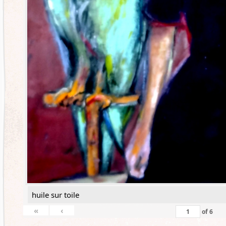
huile sur toile
«
‹
of
6