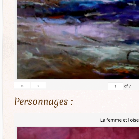
«
‹
of
7
Personnages :
La femme et l'ois