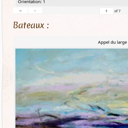
Orientation: 1
«
‹
of
7
Bateaux :
Appel du large