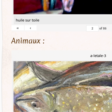
huile sur toile
«
‹
of
86
Animaux :
a-letale-3