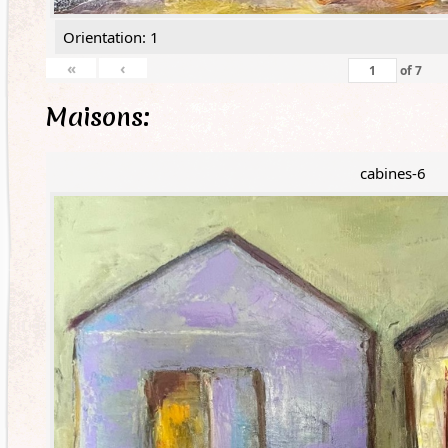
Orientation: 1
«
‹
of
7
Maisons:
cabines-6