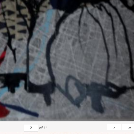
›
»
of
11