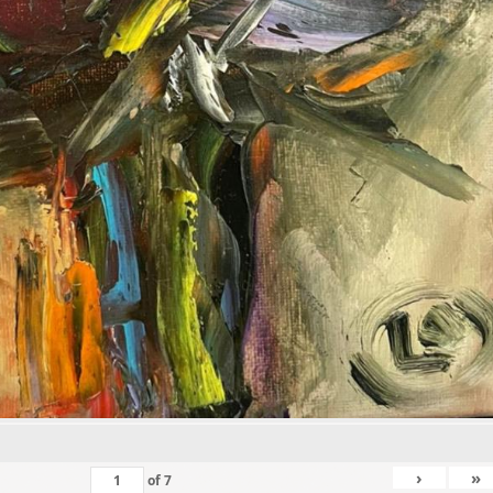
›
»
of
7