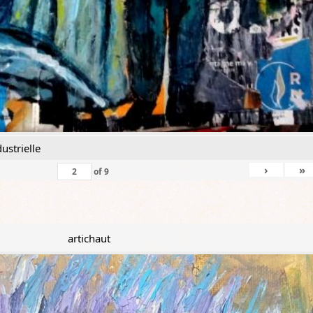
ustrielle
›
»
of
9
artichaut