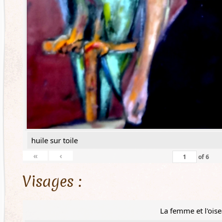
huile sur toile
«
‹
of
6
Visages :
La femme et l'ois