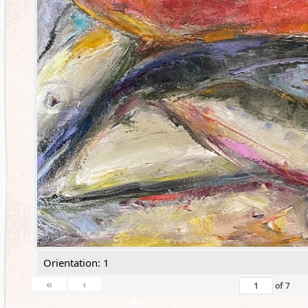
Orientation: 1
«
‹
of
7