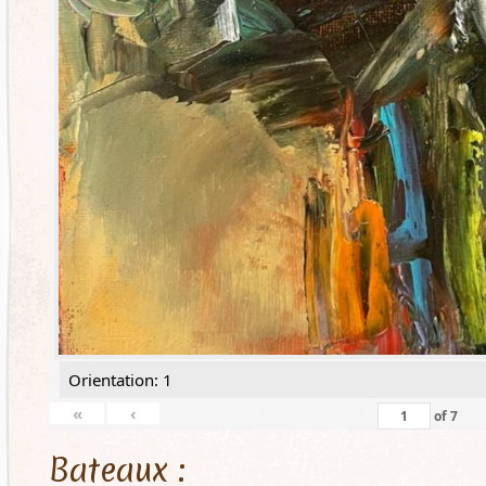
Orientation: 1
«
‹
of
7
Bateaux :