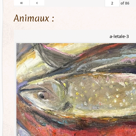
«
‹
of
86
Animaux :
a-letale-3