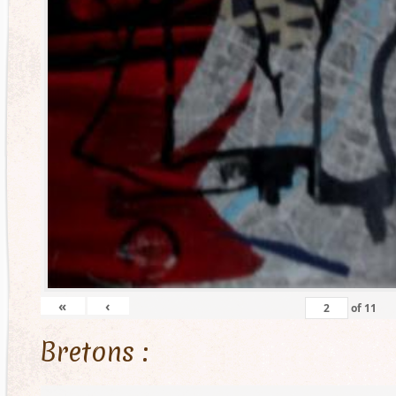
«
‹
of
11
Bretons :