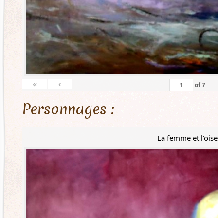
«
‹
of
7
Personnages :
La femme et l'ois