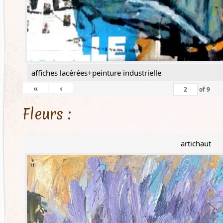
affiches lacérées+peinture industrielle
«
‹
of
9
Fleurs :
artichaut