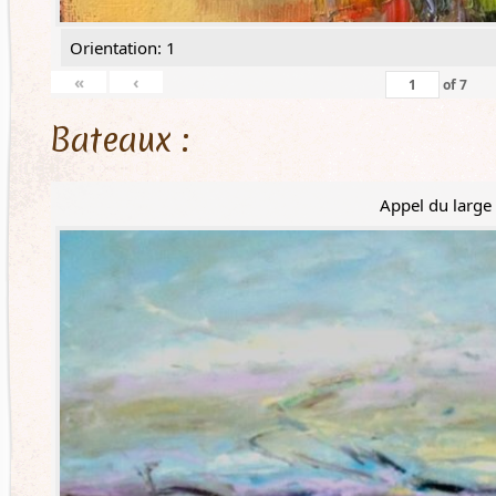
Orientation: 1
«
‹
of
7
Bateaux :
Appel du large