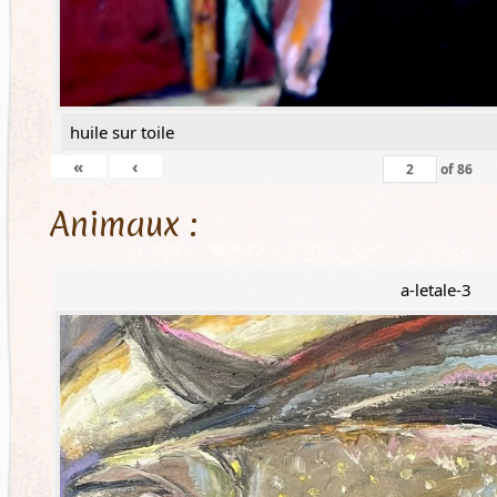
huile sur toile
«
‹
of
86
Animaux :
a-letale-3