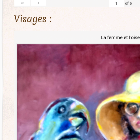
«
‹
of
6
Visages :
La femme et l'ois