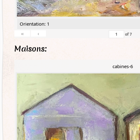
Orientation: 1
«
‹
of
7
Maisons:
cabines-6