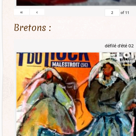
«
‹
of
11
Bretons :
défilé d'été 02