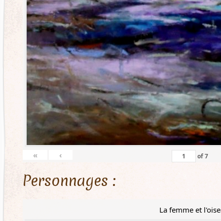
«
‹
of
7
Personnages :
La femme et l'ois