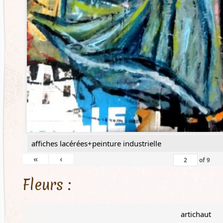
affiches lacérées+peinture industrielle
«
‹
of
9
Fleurs :
artichaut