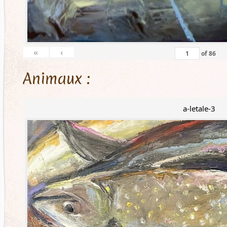
«
‹
of
86
Animaux :
a-letale-3