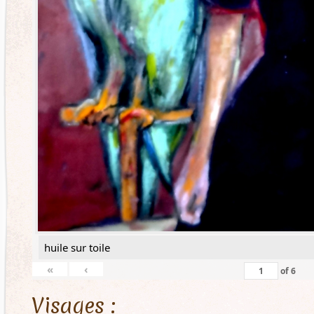
huile sur toile
«
‹
of
6
Visages :