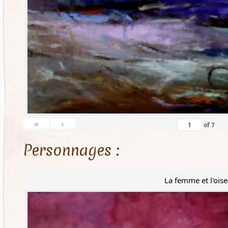
«
‹
of
7
Personnages :
La femme et l'ois