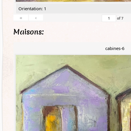
Orientation: 1
«
‹
of
7
Maisons:
cabines-6