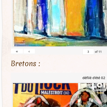
«
‹
of
11
Bretons :
défilé d'été 02