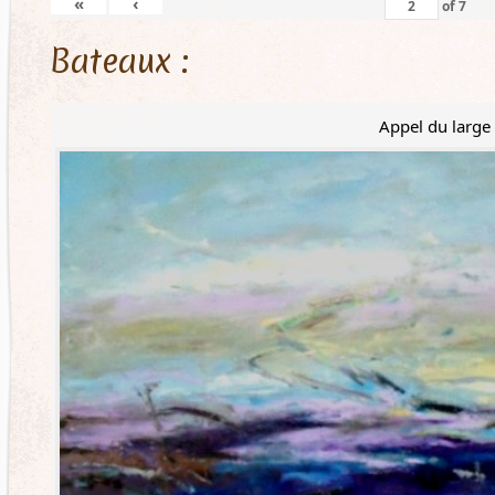
«
‹
of
7
Bateaux :
Appel du large