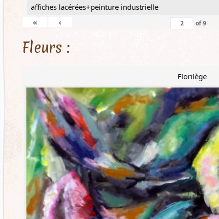
affiches lacérées+peinture industrielle
«
‹
of
9
Fleurs :
Florilège