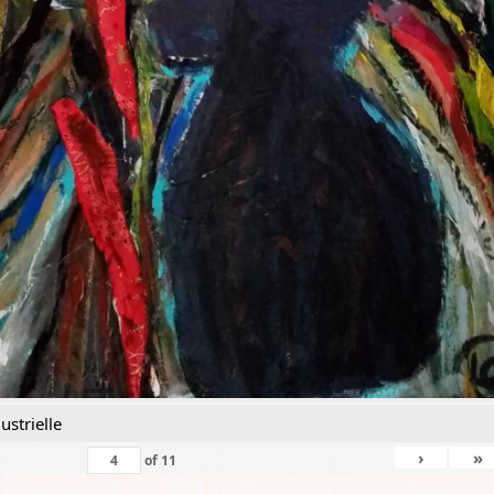
ustrielle
›
»
of
11