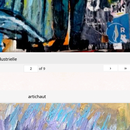
ustrielle
›
»
of
9
artichaut