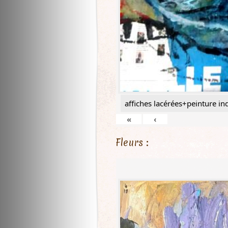
affiches lacérées+peinture ind
«
‹
Fleurs :