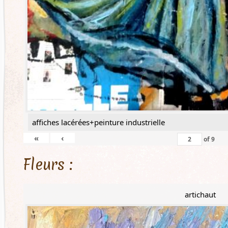
affiches lacérées+peinture industrielle
«
‹
of
9
Fleurs :
artichaut