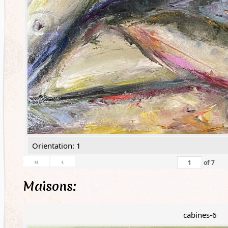
Orientation: 1
«
‹
of
7
Maisons:
cabines-6