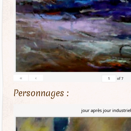
«
‹
of
7
Personnages :
jour après jour industrie