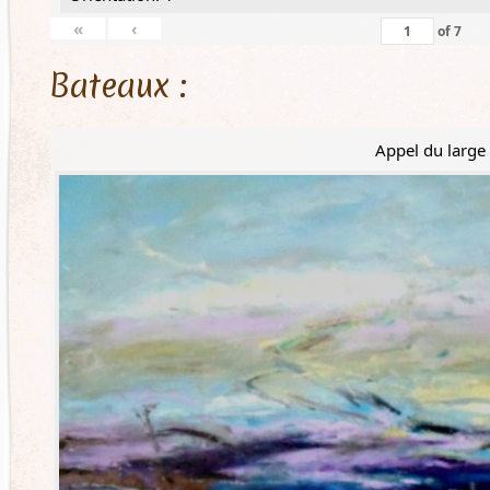
«
‹
of
7
Bateaux :
Appel du large