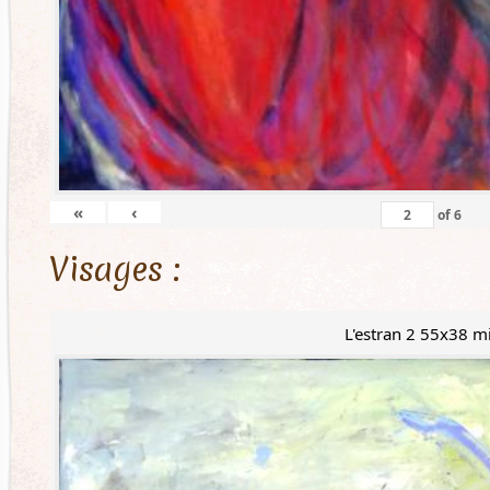
«
‹
of
6
Visages :
L'estran 2 55x38 m