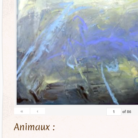
«
‹
of
86
Animaux :