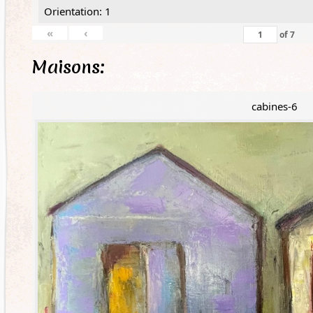
Orientation: 1
«
‹
of
7
Maisons:
cabines-6