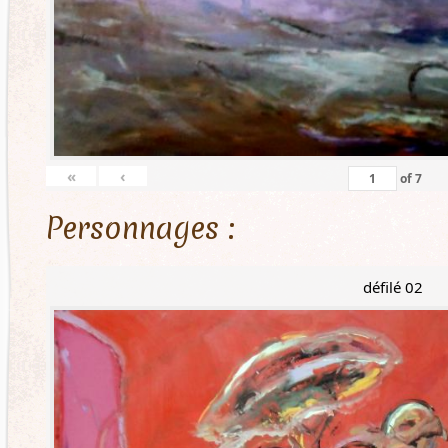
«
‹
of
7
Personnages :
défilé 02