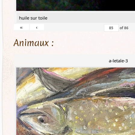
huile sur toile
«
‹
of
86
Animaux :
a-letale-3