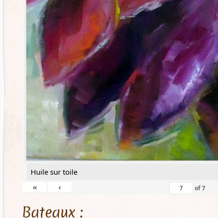
Huile sur toile
«
‹
of
7
Bateaux :