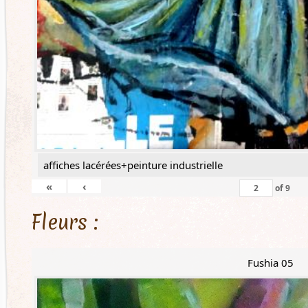
affiches lacérées+peinture industrielle
«
‹
of
9
Fleurs :
Fushia 05