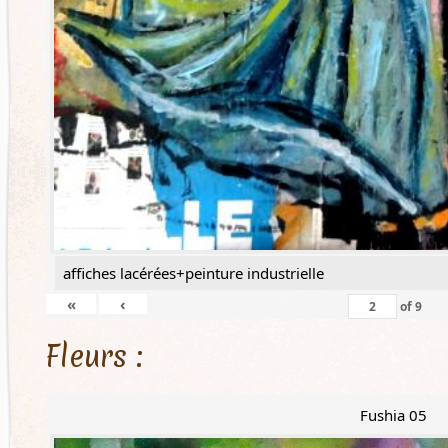
affiches lacérées+peinture industrielle
«
‹
of
9
Fleurs :
Fushia 05