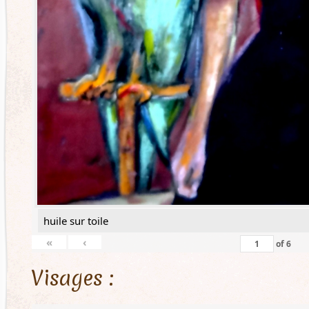
huile sur toile
«
‹
of
6
Visages :