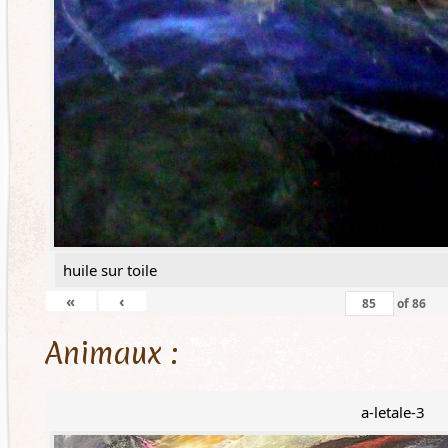
huile sur toile
«
‹
of
86
Animaux :
a-letale-3