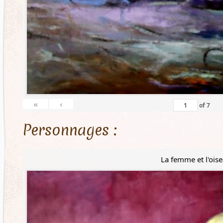
«
‹
of
7
Personnages :
La femme et l'ois