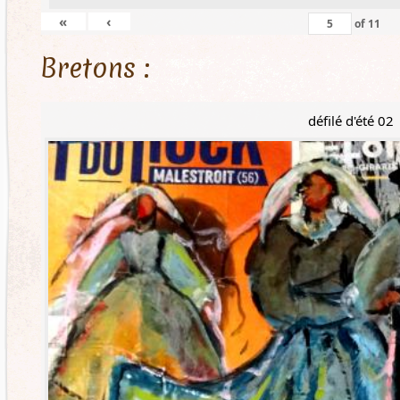
«
‹
of
11
Bretons :
défilé d'été 02