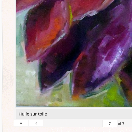
Huile sur toile
«
‹
of
7