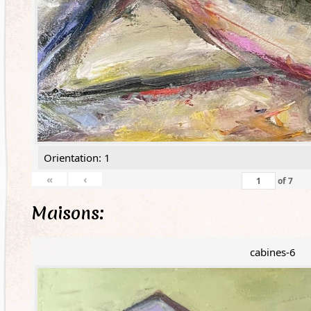
Orientation: 1
«
‹
of
7
Maisons:
cabines-6