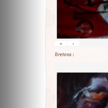
«
‹
Bretons :