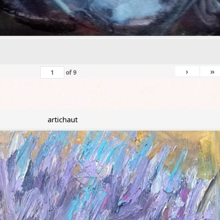
›
»
of
9
artichaut