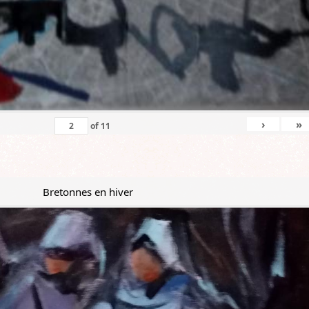
›
»
of
11
Bretonnes en hiver