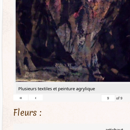
Plusieurs textiles et peinture agrylique
«
‹
of
9
Fleurs :
artichaut