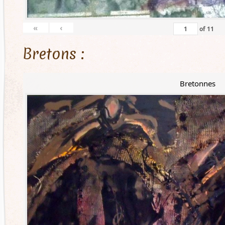
«
‹
of
11
Bretons :
Bretonnes