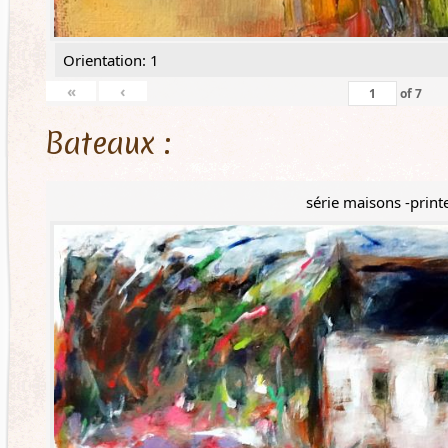
Orientation: 1
«
‹
of
7
Bateaux :
série maisons -prin