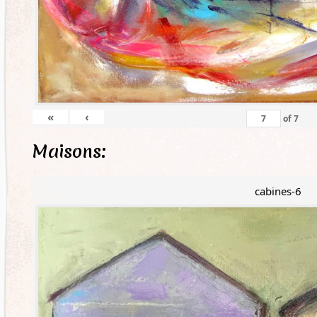
«
‹
of
7
Maisons:
cabines-6