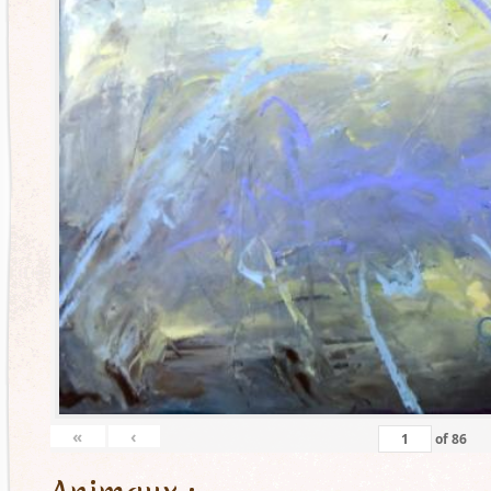
«
‹
of
86