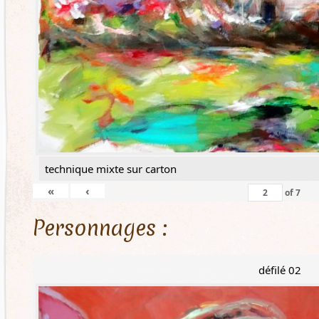
technique mixte sur carton
«
‹
of
7
Personnages :
défilé 02