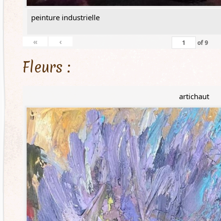
peinture industrielle
«
‹
of
9
Fleurs :
artichaut