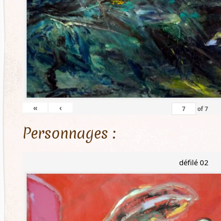
«
‹
of
7
Personnages :
défilé 02