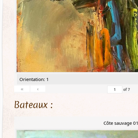
Orientation: 1
«
‹
of
7
Bateaux :
Côte sauvage 0