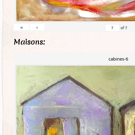
«
‹
of
7
Maisons:
cabines-6