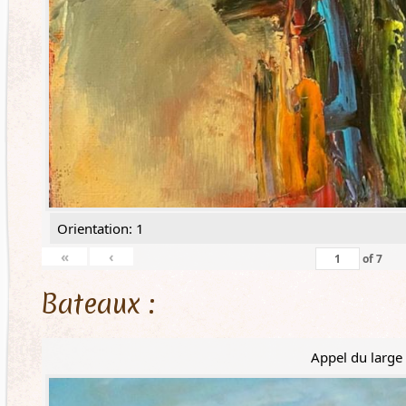
Orientation: 1
«
‹
of
7
Bateaux :
Appel du large