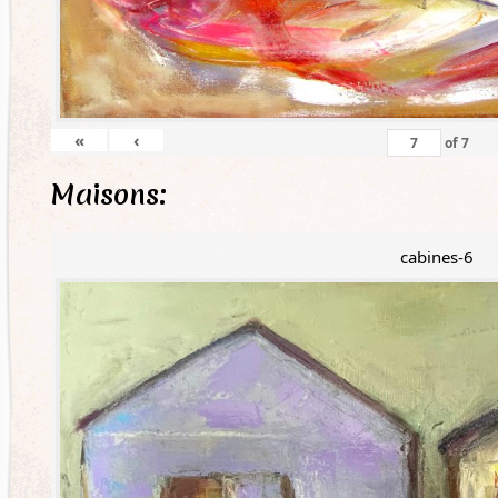
«
‹
of
7
Maisons:
cabines-6