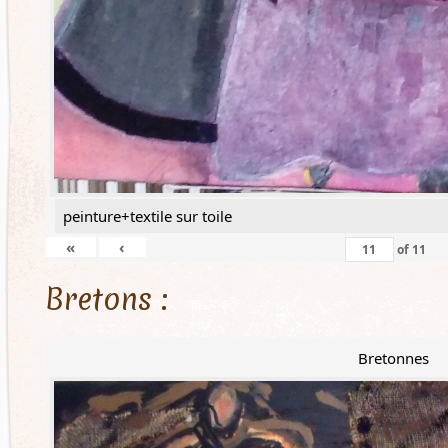
peinture+textile sur toile
«
‹
of
11
Bretons :
Bretonnes