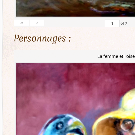
«
‹
of
7
Personnages :
La femme et l'ois