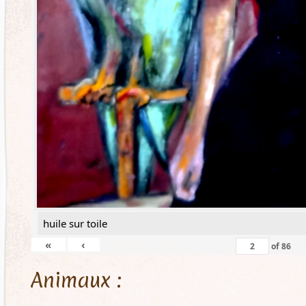
huile sur toile
«
‹
of
86
Animaux :