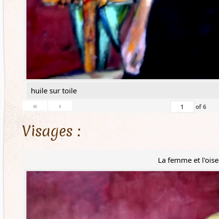
huile sur toile
«
‹
of
6
Visages :
La femme et l'ois