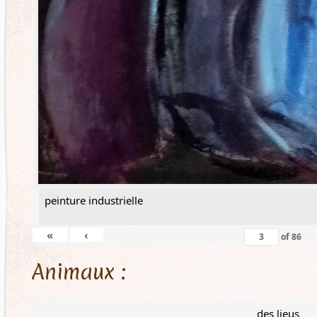
peinture industrielle
«
‹
of
86
Animaux :
des lieus