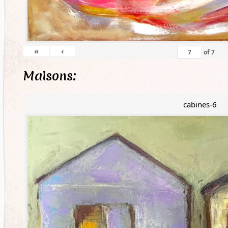
«
‹
of
7
Maisons:
cabines-6