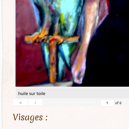
huile sur toile
«
‹
of
6
Visages :