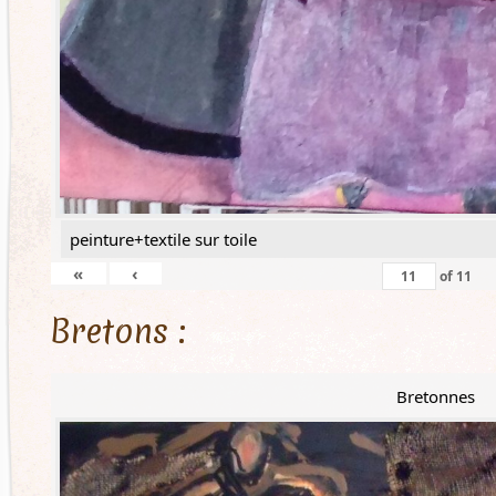
peinture+textile sur toile
«
‹
of
11
Bretons :
Bretonnes