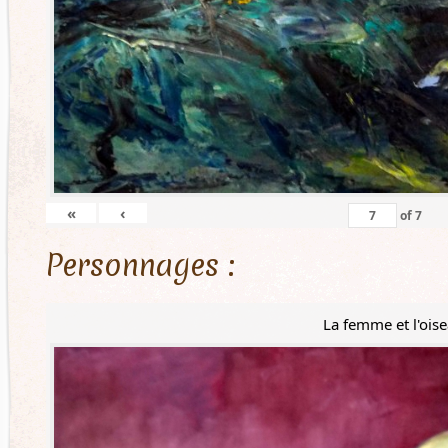
«
‹
of
7
Personnages :
La femme et l'ois