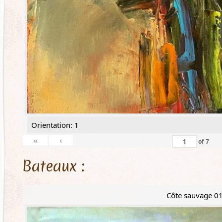
Orientation: 1
«
‹
of
7
Bateaux :
Côte sauvage 0