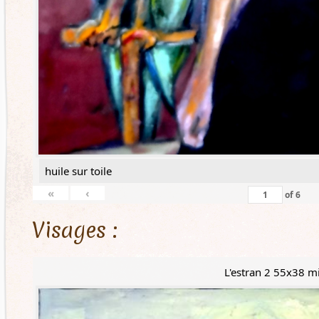
huile sur toile
«
‹
of
6
Visages :
L'estran 2 55x38 m