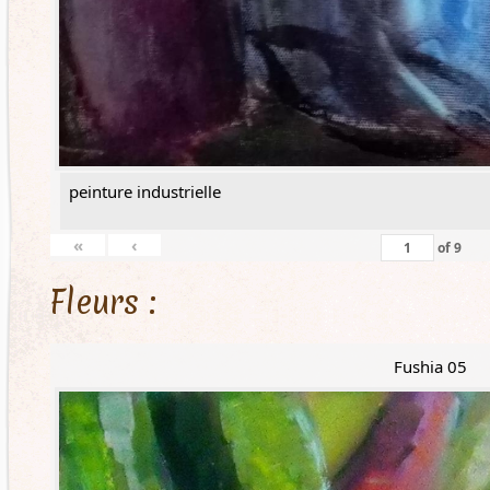
peinture industrielle
«
‹
of
9
Fleurs :
Fushia 05