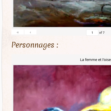
«
‹
of
7
Personnages :
La femme et l'ois