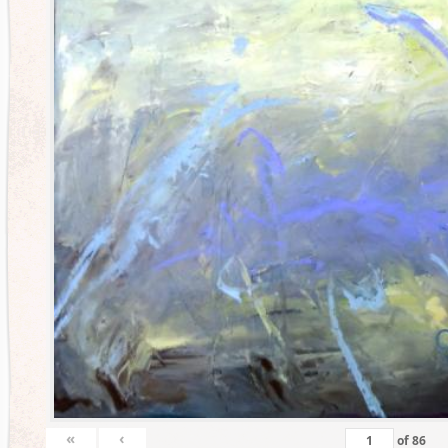
«
‹
of
86