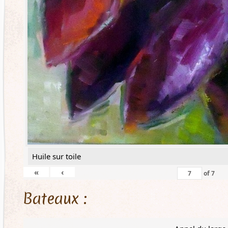
Huile sur toile
«
‹
of
7
Bateaux :