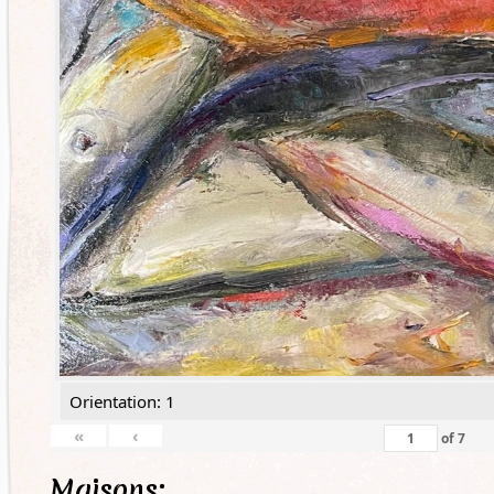
Orientation: 1
«
‹
of
7
Maisons: