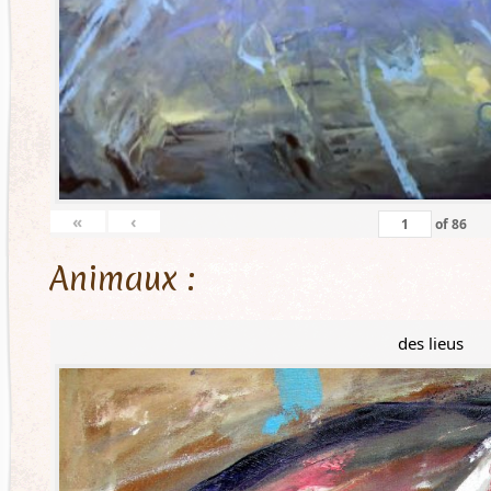
«
‹
of
86
Animaux :
des lieus