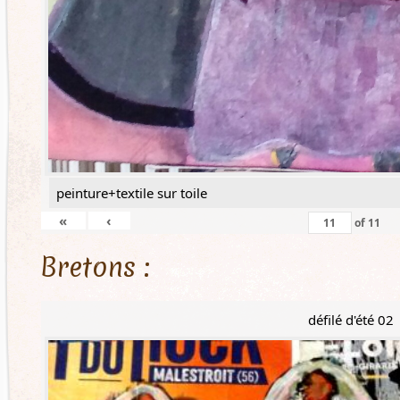
peinture+textile sur toile
«
‹
of
11
Bretons :
défilé d'été 02