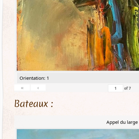
Orientation: 1
«
‹
of
7
Bateaux :
Appel du large