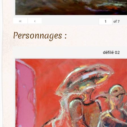
«
‹
of
7
Personnages :
défilé 02