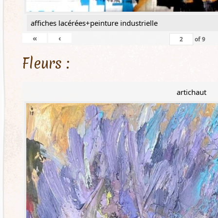
affiches lacérées+peinture industrielle
«
‹
of
9
Fleurs :
artichaut