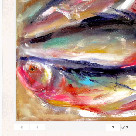
«
‹
of
7