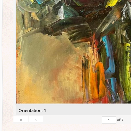
Orientation: 1
«
‹
of
7