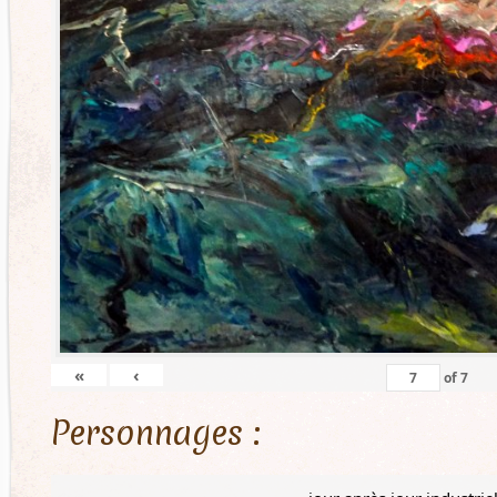
«
‹
of
7
Personnages :