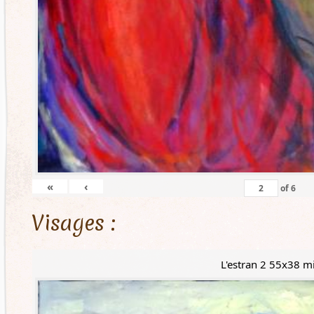
«
‹
of
6
Visages :
L'estran 2 55x38 m