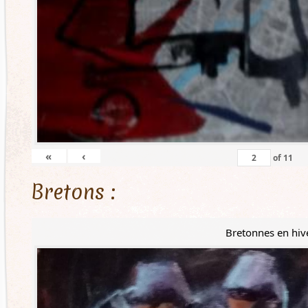
«
‹
of
11
Bretons :
Bretonnes en hiv