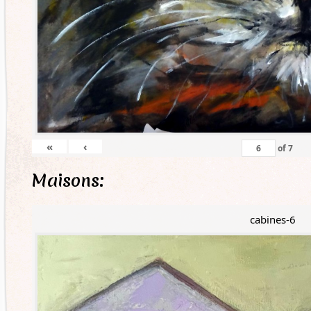
«
‹
of
7
Maisons:
cabines-6