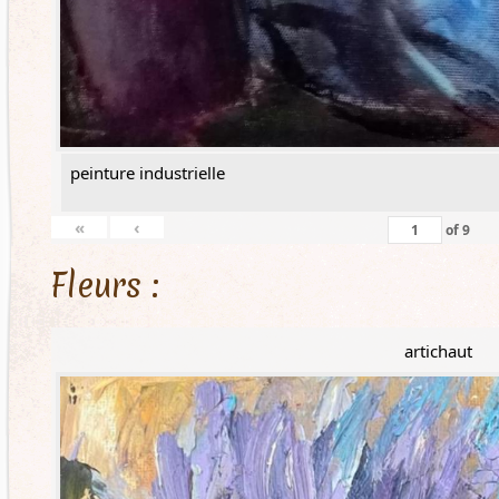
peinture industrielle
«
‹
of
9
Fleurs :
artichaut