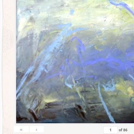
«
‹
of
86