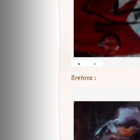
«
‹
Bretons :