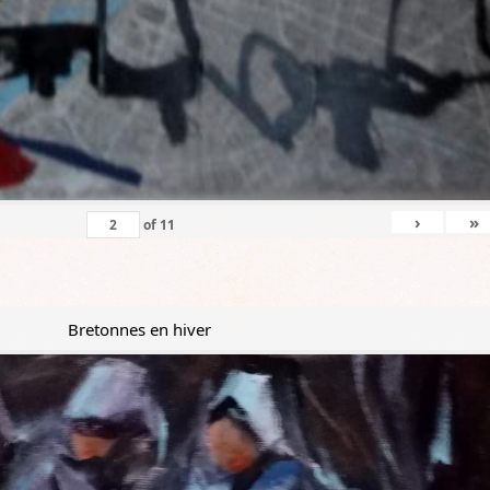
›
»
of
11
Bretonnes en hiver