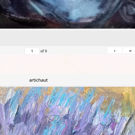
›
»
of
9
artichaut