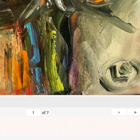
›
»
of
7