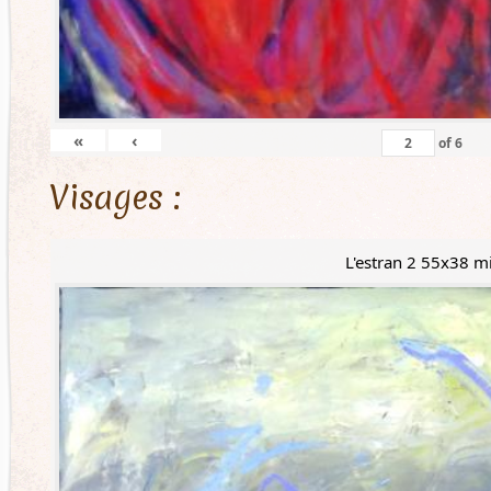
«
‹
of
6
Visages :
L'estran 2 55x38 m