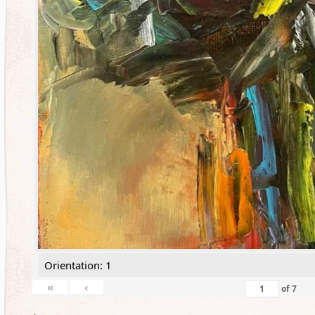
Orientation: 1
«
‹
of
7