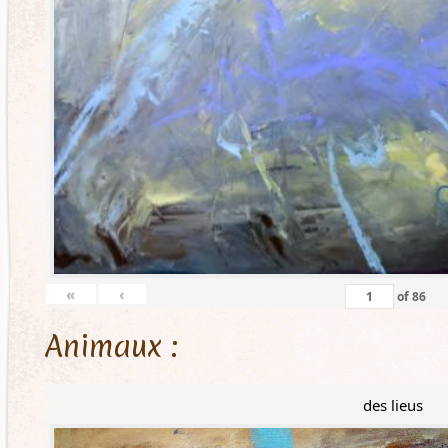
«
‹
of
86
Animaux :
des lieus