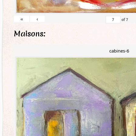
«
‹
of
7
Maisons:
cabines-6