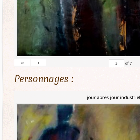
«
‹
of
7
Personnages :
jour après jour industrie