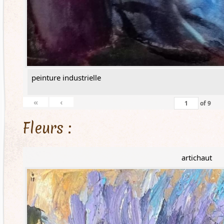
peinture industrielle
«
‹
of
9
Fleurs :
artichaut