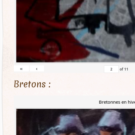
«
‹
of
11
Bretons :
Bretonnes en hiv