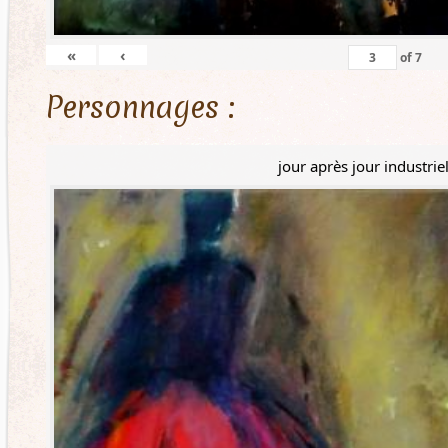
«
‹
of
7
Personnages :
jour après jour industrie