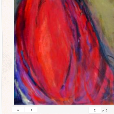
«
‹
of
6