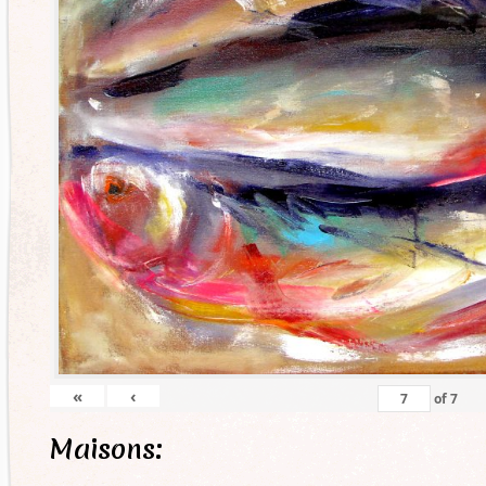
«
‹
of
7
Maisons: