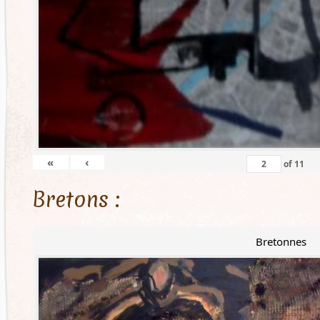
«
‹
of
11
Bretons :
Bretonnes