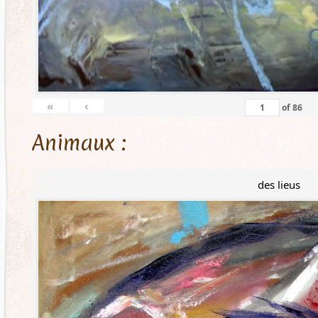
«
‹
of
86
Animaux :
des lieus