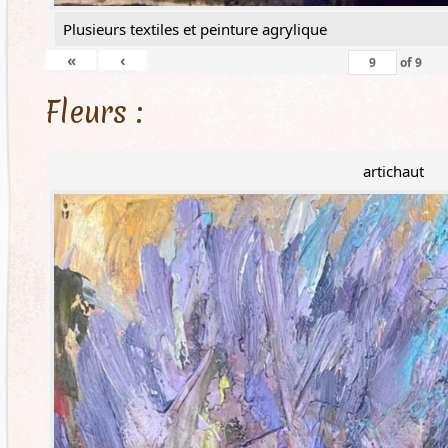
Plusieurs textiles et peinture agrylique
«
‹
of
9
Fleurs :
artichaut