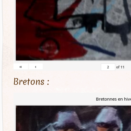
«
‹
of
11
Bretons :
Bretonnes en hiv