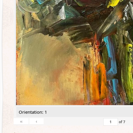
Orientation: 1
«
‹
of
7