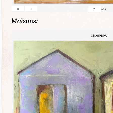
«
‹
of
7
Maisons:
cabines-6