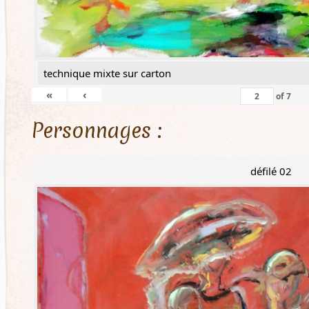
technique mixte sur carton
«
‹
of
7
Personnages :
défilé 02