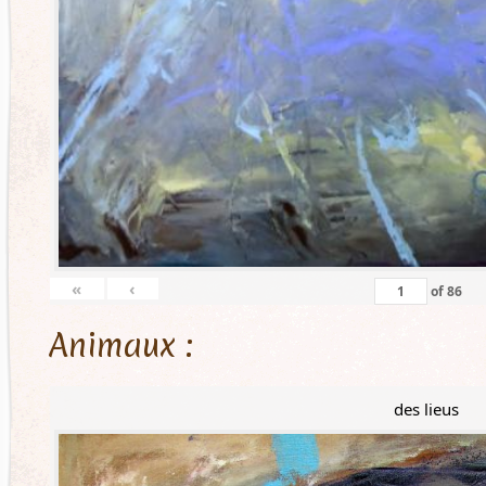
«
‹
of
86
Animaux :
des lieus