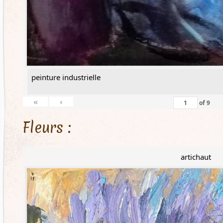
peinture industrielle
«
‹
of
9
Fleurs :
artichaut