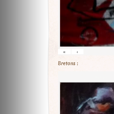
«
‹
Bretons :