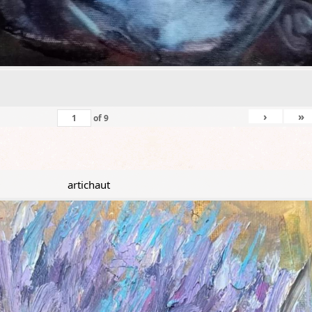
›
»
of
9
artichaut