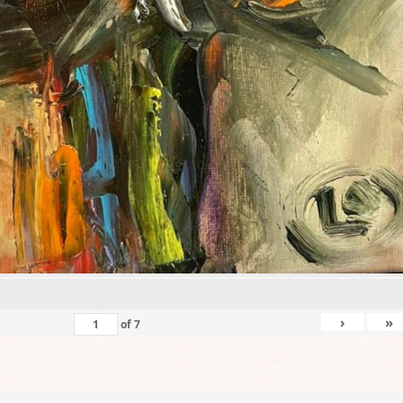
›
»
of
7