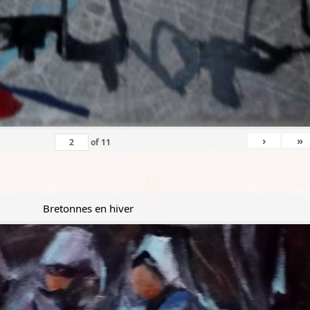
›
»
of
11
Bretonnes en hiver