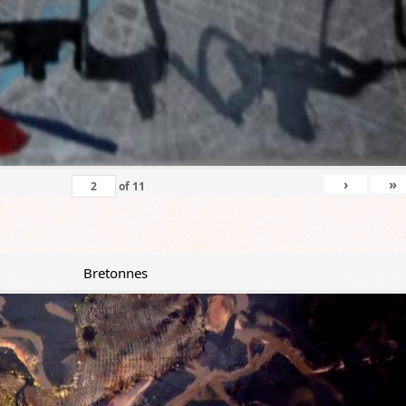
›
»
of
11
Bretonnes