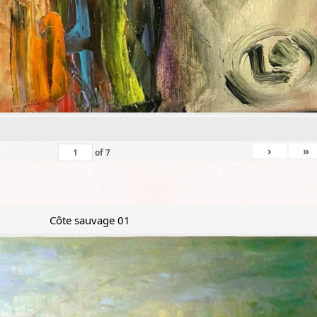
›
»
of
7
Côte sauvage 01