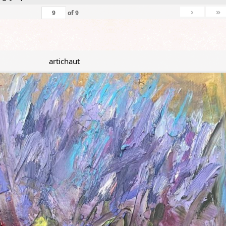
›
»
of
9
artichaut