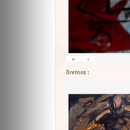
«
‹
Bretons :