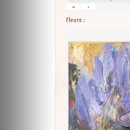
«
‹
Fleurs :