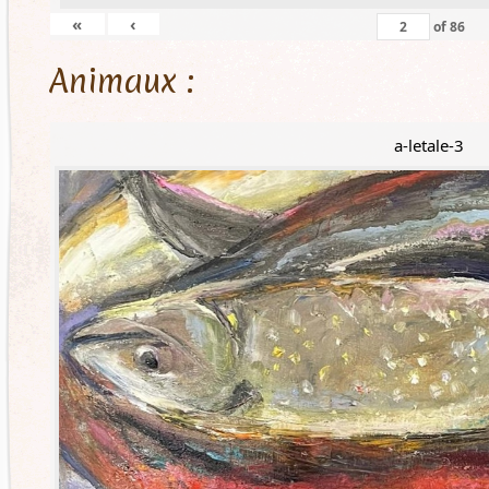
«
‹
of
86
Animaux :
a-letale-3