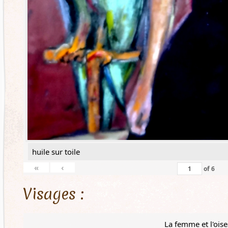
huile sur toile
«
‹
of
6
Visages :
La femme et l'ois