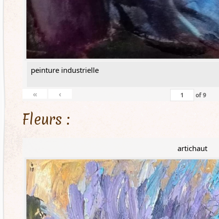
peinture industrielle
«
‹
of
9
Fleurs :
artichaut