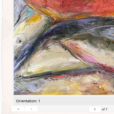
Orientation: 1
«
‹
of
7