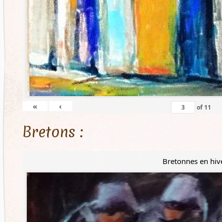
«
‹
of
11
Bretons :
Bretonnes en hiv