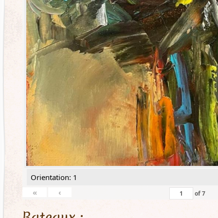
Orientation: 1
«
‹
of
7
Bateaux :