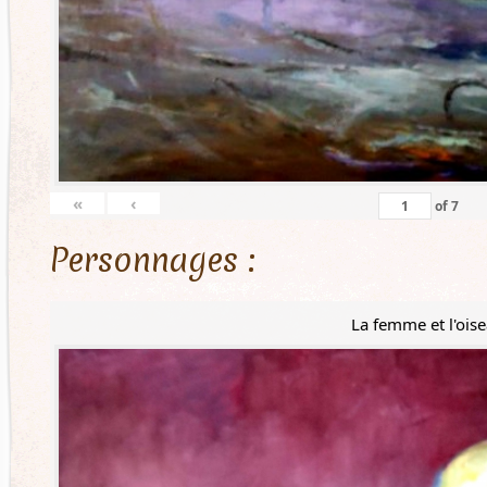
«
‹
of
7
Personnages :
La femme et l'ois