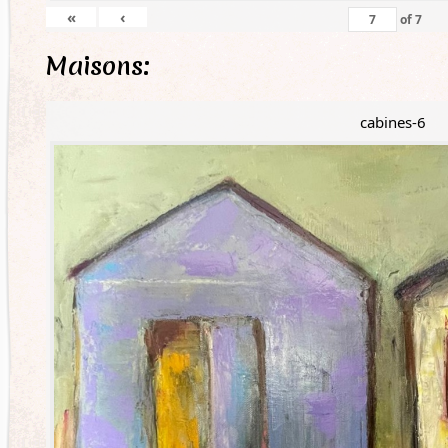
«
‹
of
7
Maisons:
cabines-6