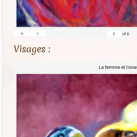
«
‹
of
6
Visages :
La femme et l'ois