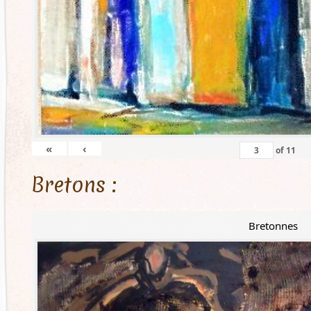
«
‹
of
11
Bretons :
Bretonnes