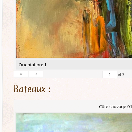
Orientation: 1
«
‹
of
7
Bateaux :
Côte sauvage 0