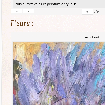
Plusieurs textiles et peinture agrylique
«
‹
of
9
Fleurs :
artichaut