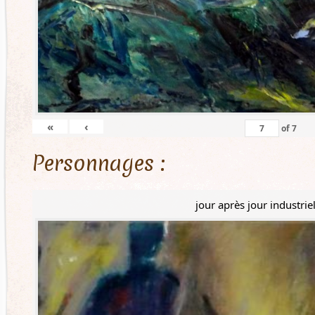
«
‹
of
7
Personnages :
jour après jour industrie