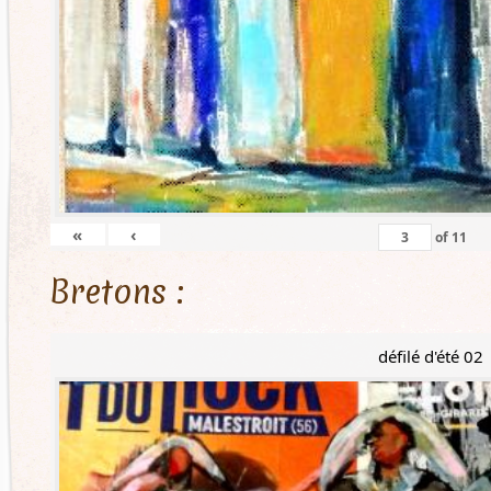
«
‹
of
11
Bretons :
défilé d'été 02