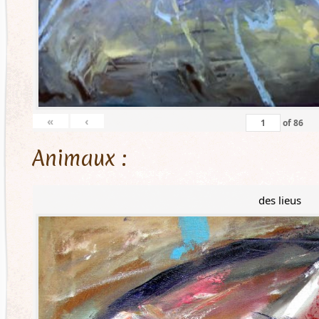
«
‹
of
86
Animaux :
des lieus