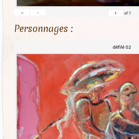
«
‹
of
7
Personnages :
défilé 02