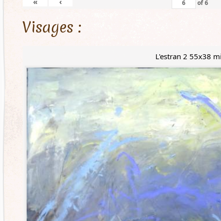
«
‹
of
6
Visages :
L'estran 2 55x38 m