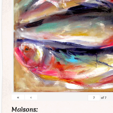
«
‹
of
7
Maisons: