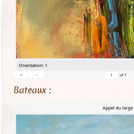
Orientation: 1
«
‹
of
7
Bateaux :
Appel du large