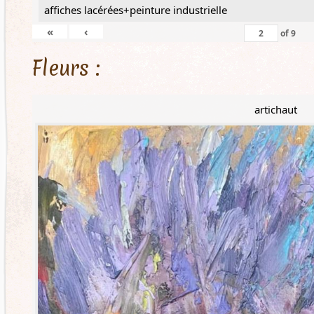
affiches lacérées+peinture industrielle
«
‹
of
9
Fleurs :
artichaut