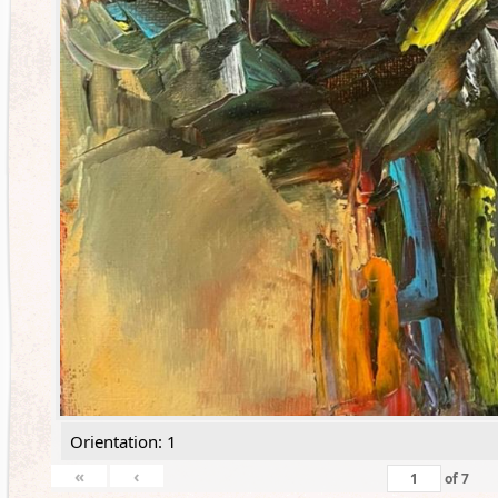
Orientation: 1
«
‹
of
7