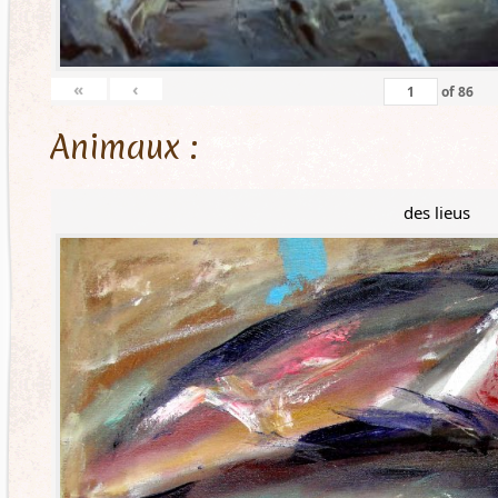
«
‹
of
86
Animaux :
des lieus