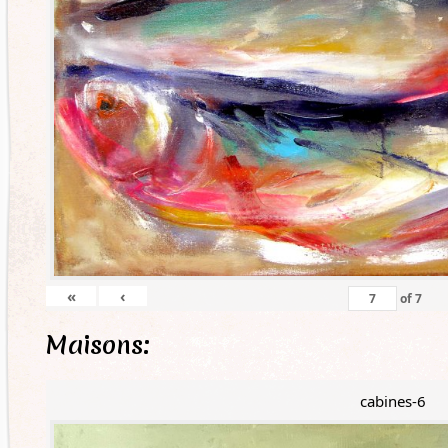
«
‹
of
7
Maisons:
cabines-6