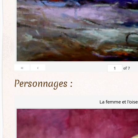
«
‹
of
7
Personnages :
La femme et l'ois