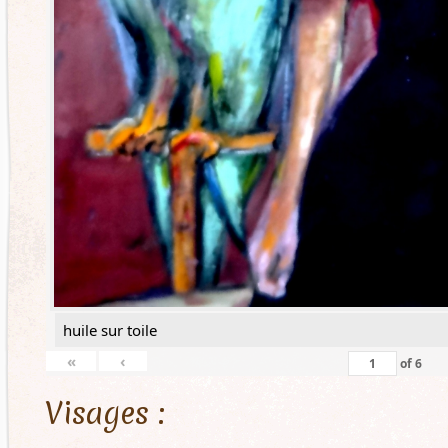
huile sur toile
«
‹
of
6
Visages :