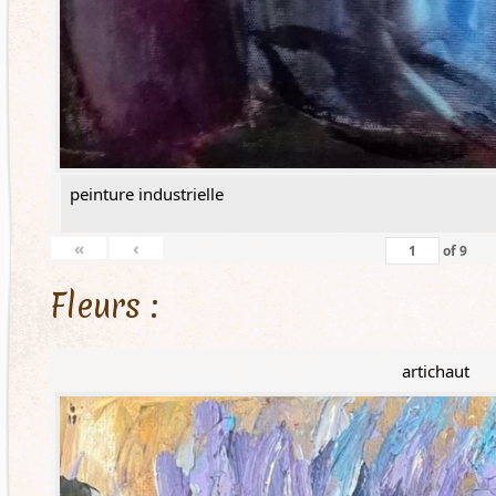
peinture industrielle
«
‹
of
9
Fleurs :
artichaut